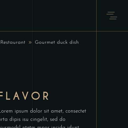
Restaurant
Gourmet duck dish
FLAVOR
Lorem ipsum dolor sit amet, consectet
urta dipis isu cingelit, sed do
eiusmodsl ntetm mpor incida idunt