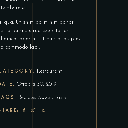
utvlabore eti.
aliqua. Ut enim ad minim danor
venia quisno strud exercitation
ullamco labor nisiutse ns aliquip ex
ea commodo labr.
CATEGORY:
Restaurant
DATE:
Ottobre 30, 2019
TAGS:
Recipes
,
Sweet
,
Tasty
SHARE: