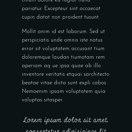
cillum dolore eu fugiat nulla
pariatur. Excepteur sint occaecat
cupin datat non proident tusunt.
Mollit anim id est laborum. Sed ut
perspiciatis unde omnis iste natus
error sit voluptatem accusant tium
doloremque laudan tiumotam rem
aperiam aq ue ipsa quae ab illo
inventore veritatis etquai sarchitecto
beatae vitae dicta sunt expli cabos
Nemoenim ipsam voluptatem quia
voluptas sitasper.
Lorem ipsum dolor sit amet,
consectetur adipisicinge lit